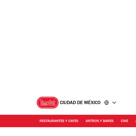
Ir
Ir
al
al
contenido
pie
de
página
CIUDAD DE MÉXICO
RESTAURANTES Y CAFES
ANTROS Y BARES
CINE