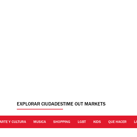
EXPLORAR CIUDADES
TIME OUT MARKETS
ARTE Y CULTURA
MUSICA
SHOPPING
LGBT
KIDS
QUE HACER
L