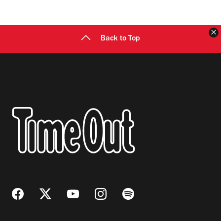
C
Back to Top