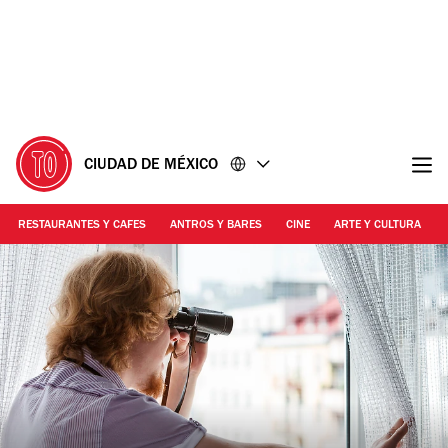
Ir
Ir
al
al
contenido
pie
de
página
CIUDAD DE MÉXICO
RESTAURANTES Y CAFES
ANTROS Y BARES
CINE
ARTE Y CULTURA