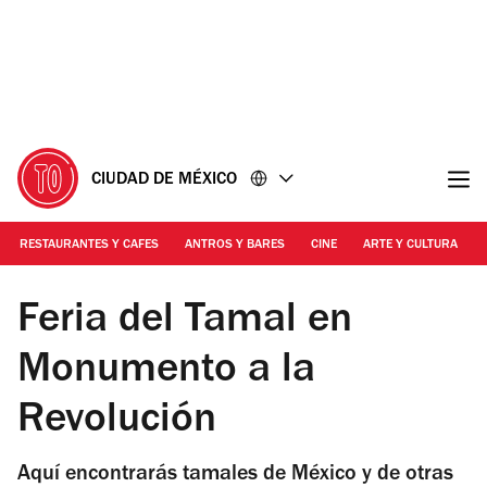
Ir
Ir
al
al
contenido
pie
de
página
CIUDAD DE MÉXICO
RESTAURANTES Y CAFES
ANTROS Y BARES
CINE
ARTE Y CULTURA
Foto: Alejandra Carbajal
Feria del Tamal en
Monumento a la
Revolución
Aquí encontrarás tamales de México y de otras