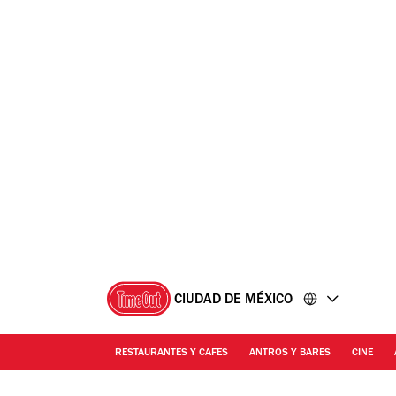
Ir
Ir
al
al
contenido
pie
de
página
CIUDAD DE MÉXICO
RESTAURANTES Y CAFES
ANTROS Y BARES
CINE