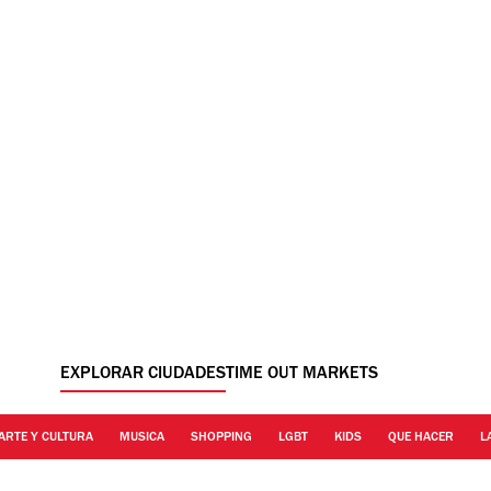
EXPLORAR CIUDADES
TIME OUT MARKETS
ARTE Y CULTURA
MUSICA
SHOPPING
LGBT
KIDS
QUE HACER
L