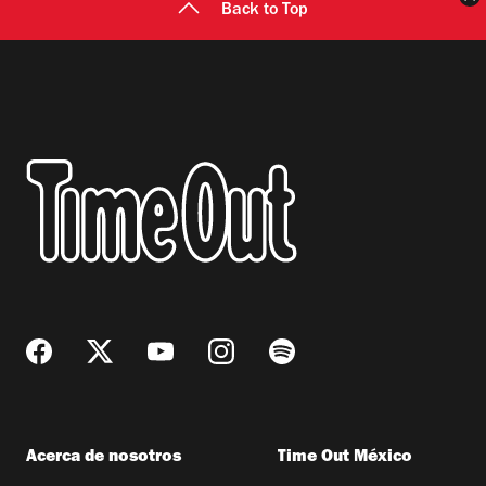
Back to Top
Acerca de nosotros
Time Out México