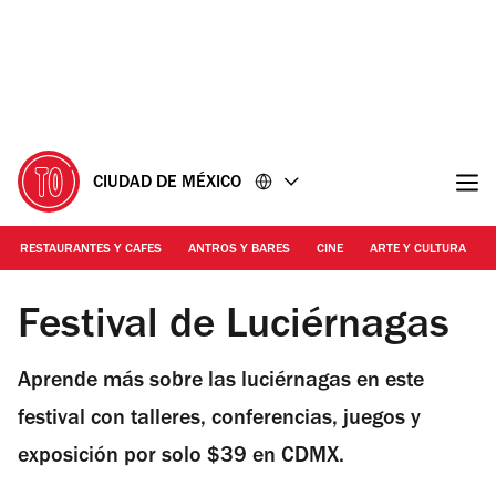
Ir
Ir
al
al
contenido
pie
de
página
CIUDAD DE MÉXICO
RESTAURANTES Y CAFES
ANTROS Y BARES
CINE
ARTE Y CULTURA
Iván Macías | Festival de Luciérnagas
Festival de Luciérnagas
Aprende más sobre las luciérnagas en este
festival con talleres, conferencias, juegos y
exposición por solo $39 en CDMX.