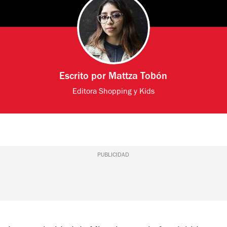
Escrito por
Mattza Tobón
Editora Shopping y Kids
PUBLICIDAD