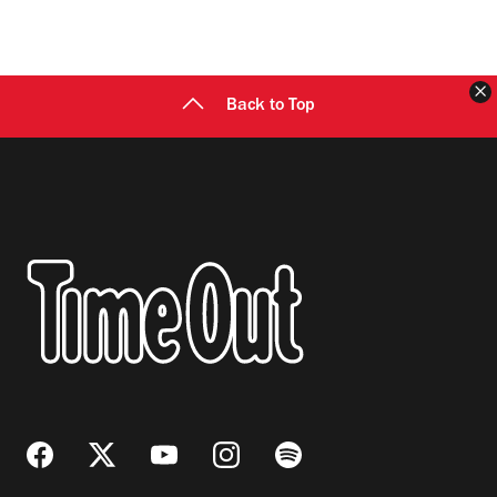
C
Back to Top