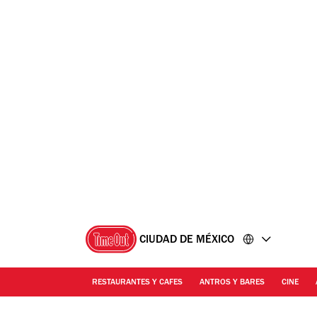
Ir
Ir
al
al
contenido
pie
de
página
CIUDAD DE MÉXICO
RESTAURANTES Y CAFES
ANTROS Y BARES
CINE