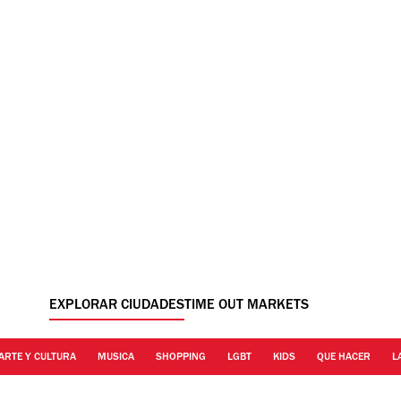
EXPLORAR CIUDADES
TIME OUT MARKETS
ARTE Y CULTURA
MUSICA
SHOPPING
LGBT
KIDS
QUE HACER
L