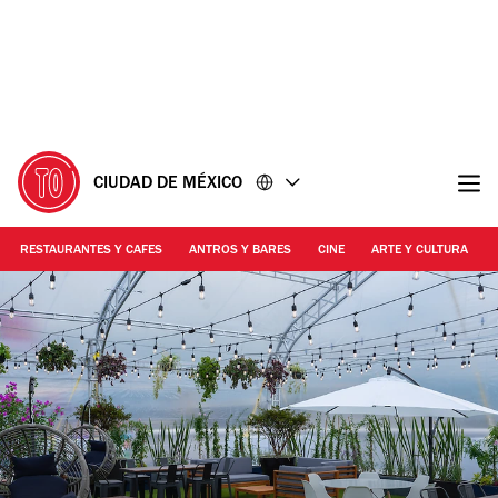
Ir
Ir
al
al
contenido
pie
de
página
CIUDAD DE MÉXICO
RESTAURANTES Y CAFES
ANTROS Y BARES
CINE
ARTE Y CULTURA