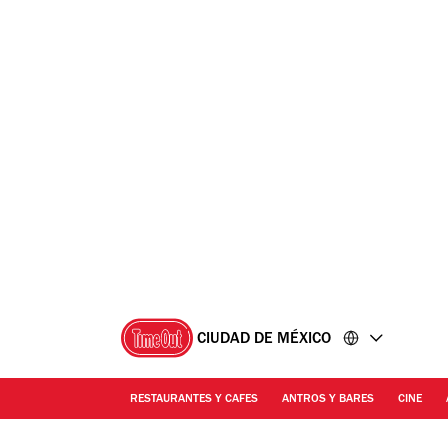
Ir
Ir
al
al
contenido
pie
de
página
CIUDAD DE MÉXICO
RESTAURANTES Y CAFES
ANTROS Y BARES
CINE