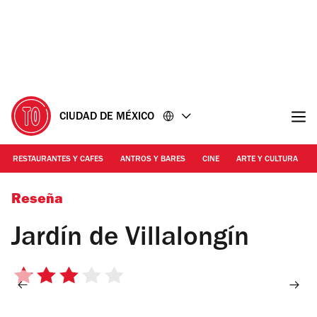
Ir
Ir
al
al
contenido
pie
de
página
CIUDAD DE MÉXICO
RESTAURANTES Y CAFES
ANTROS Y BARES
CINE
ARTE Y CULTURA
Foto: Luisa García
Reseña
Jardín de Villalongín
3
de
5