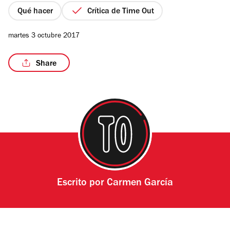
estrellas
Qué hacer
Crítica de Time Out
martes 3 octubre 2017
/5
Share
Escrito por
Carmen García