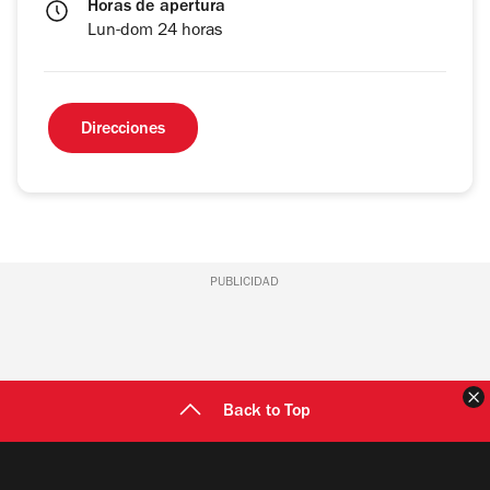
Horas de apertura
Lun-dom 24 horas
Direcciones
PUBLICIDAD
C
Back to Top