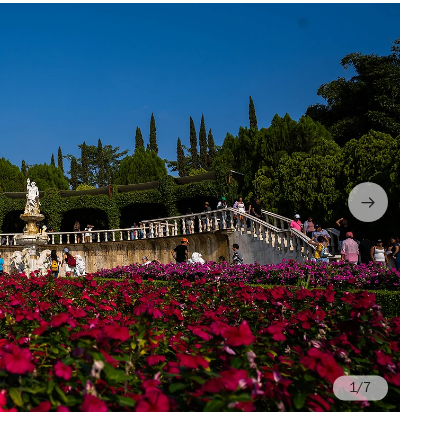
/7
Fo