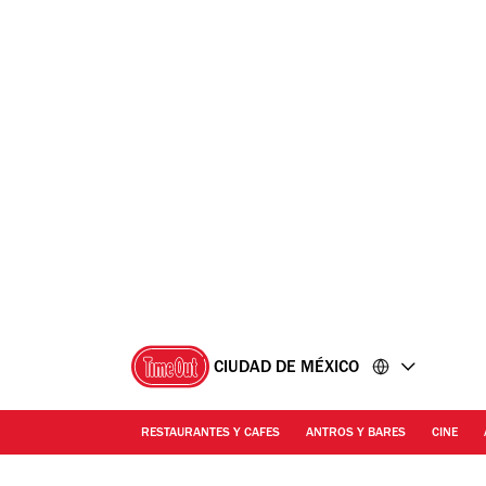
Ir
Ir
al
al
contenido
pie
de
página
CIUDAD DE MÉXICO
RESTAURANTES Y CAFES
ANTROS Y BARES
CINE