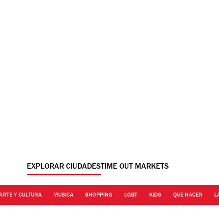
EXPLORAR CIUDADES
TIME OUT MARKETS
ARTE Y CULTURA
MUSICA
SHOPPING
LGBT
KIDS
QUE HACER
L