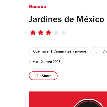
Reseña
Jardines de México
3
de
5
estrellas
Qué hacer | Caminatas y paseos
Cr
jueves 12 enero 2023
Share