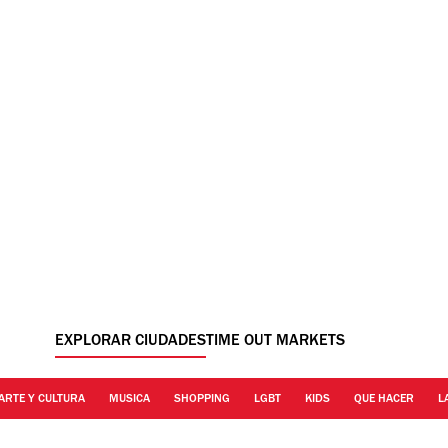
EXPLORAR CIUDADES
TIME OUT MARKETS
ARTE Y CULTURA
MUSICA
SHOPPING
LGBT
KIDS
QUE HACER
L