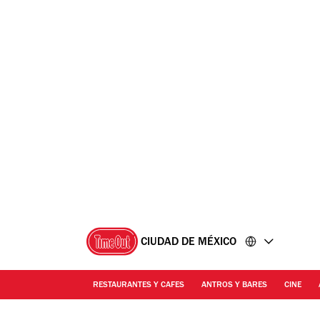
Ir
Ir
al
al
contenido
pie
de
página
CIUDAD DE MÉXICO
RESTAURANTES Y CAFES
ANTROS Y BARES
CINE