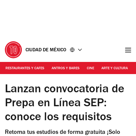
Ir
Ir
al
al
contenido
pie
de
página
CIUDAD DE MÉXICO
RESTAURANTES Y CAFES
ANTROS Y BARES
CINE
ARTE Y CULTURA
Foto: Cortesía Unsplash
Lanzan convocatoria de
Prepa en Línea SEP:
conoce los requisitos
Retoma tus estudios de forma gratuita ¡Solo