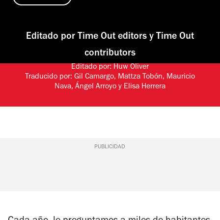
Editado por
Time Out editors
y
Time Out
contributors
Editado por:
Huw Oliver
Traducido por:
Gil Camargo
,
Mattza Tobón
,
Mauricio
Nava
,
Ángel Arroyo
y
Elisa Herrera
PUBLICIDAD