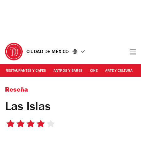
Ir
Ir
al
al
contenido
pie
de
página
CIUDAD DE MÉXICO
RESTAURANTES Y CAFES
ANTROS Y BARES
CINE
ARTE Y CULTURA
Foto: Marianela Trueba
Reseña
Las Islas
4
de