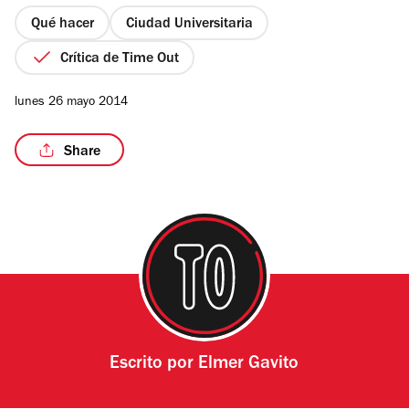
5
estrellas
Qué hacer
Ciudad Universitaria
Crítica de Time Out
lunes 26 mayo 2014
Share
Escrito por
Elmer Gavito