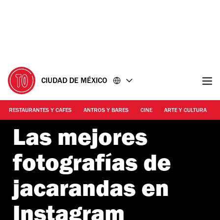
Ir
Ir
al
al
contenido
pie
de
página
CIUDAD DE MÉXICO
RESTAURANTES Y CAFES
ANTROS Y BARES
CINE
ARTE Y CULTURA
Las mejores
fotografías de
jacarandas en
Instagram