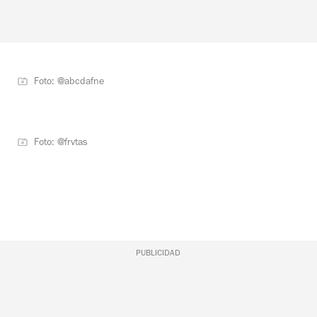
Foto: @abcdafne
Foto: @frvtas
PUBLICIDAD