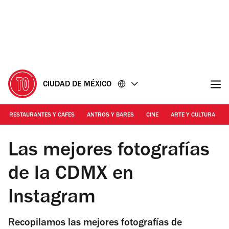
Ir
Ir
al
al
contenido
pie
de
página
CIUDAD DE MÉXICO
RESTAURANTES Y CAFES
ANTROS Y BARES
CINE
ARTE Y CULTURA
Foto: @david0145
Las mejores fotografías
de la CDMX en
Instagram
Recopilamos las mejores fotografías de