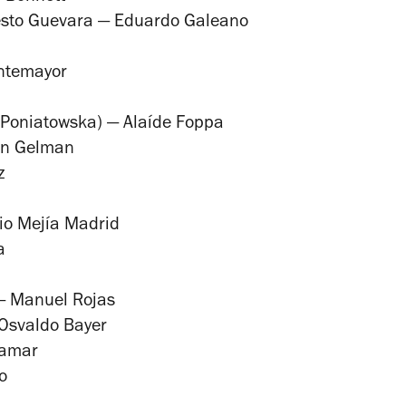
esto Guevara
— Eduardo Galeano
ntemayor
 Poniatowska) — Alaíde Foppa
n Gelman
z
io Mejía Madrid
a
 Manuel Rojas
Osvaldo Bayer
tamar
o