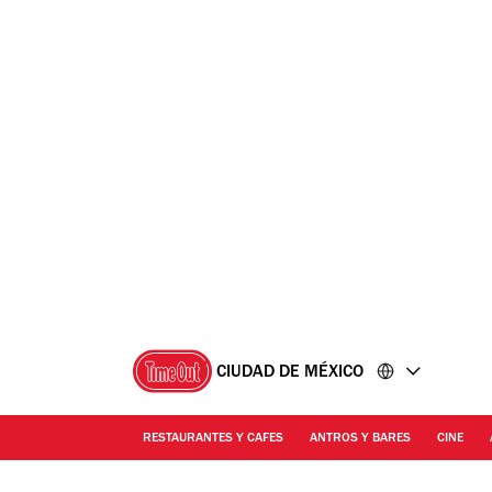
Ir
Ir
al
al
contenido
pie
de
página
CIUDAD DE MÉXICO
RESTAURANTES Y CAFES
ANTROS Y BARES
CINE