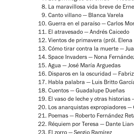
La maravillosa vida breve de Ern
Canto villano
— Blanca Varela
Guerra en el paraíso
— Carlos Mo
El atravesado
— Andrés Caicedo
Vientos de primavera
(pról. Elena
Cómo tirar contra la muerte
— Jua
Space Invaders
— Nona Fernánde
Agua
— José María Arguedas
Disparos en la oscuridad
— Fabriz
Habla palabra
— Luis Britto Garcí
Cuentos
— Guadalupe Dueñas
El vaso de leche y otras historias
—
Los anarquistas expropiadores
— 
Poemas
— Roberto Fernández Re
Réquiem por Teresa
— Dante Lian
El zorro
— Sergio Ramírez