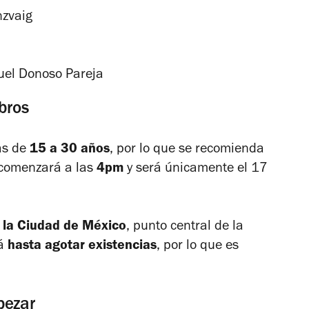
zvaig
el Donoso Pareja
bros
as de
15 a 30 años
, por lo que se recomienda
a comenzará a las
4pm
y será únicamente el 17
 la Ciudad de México
, punto central de la
rá
hasta agotar existencias
, por lo que es
pezar