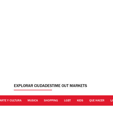
EXPLORAR CIUDADES
TIME OUT MARKETS
ARTE Y CULTURA
MUSICA
SHOPPING
LGBT
KIDS
QUE HACER
L