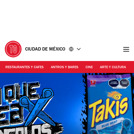
Ir
Ir
al
al
contenido
pie
de
página
CIUDAD DE MÉXICO
RESTAURANTES Y CAFES
ANTROS Y BARES
CINE
ARTE Y CULTURA