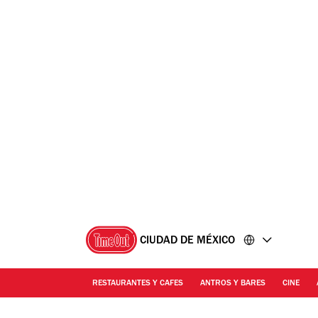
Ir
Ir
al
al
contenido
pie
de
página
CIUDAD DE MÉXICO
RESTAURANTES Y CAFES
ANTROS Y BARES
CINE