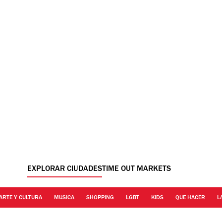
EXPLORAR CIUDADES
TIME OUT MARKETS
ARTE Y CULTURA
MUSICA
SHOPPING
LGBT
KIDS
QUE HACER
L