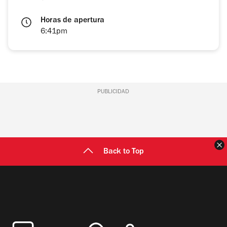
Horas de apertura
6:41pm
PUBLICIDAD
C
Back to Top