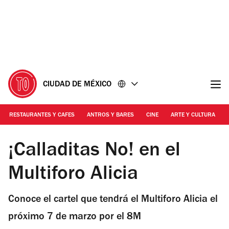
Ir
Ir
al
al
contenido
pie
de
página
CIUDAD DE MÉXICO
RESTAURANTES Y CAFES
ANTROS Y BARES
CINE
ARTE Y CULTURA
Foto: Cortesía Mon Laferte
¡Calladitas No! en el
Multiforo Alicia
Conoce el cartel que tendrá el Multiforo Alicia el
próximo 7 de marzo por el 8M