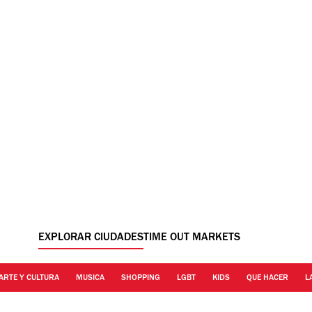
EXPLORAR CIUDADES
TIME OUT MARKETS
ARTE Y CULTURA
MUSICA
SHOPPING
LGBT
KIDS
QUE HACER
L