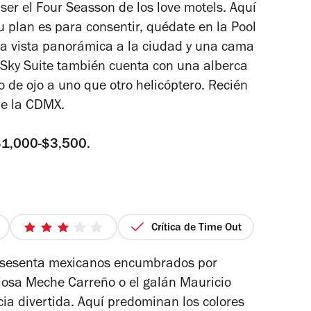
 ser el Four Seasson de los
love motels
. Aquí
tu plan es para consentir, quédate en la Pool
iada vista panorámica a la ciudad y una cama
a Sky Suite también cuenta con una alberca
co de ojo a uno que otro helicóptero. Recién
de la CDMX.
$1,000-$3,500.
Crítica de Time Out
3
de
os sesenta mexicanos encumbrados por
5
iosa Meche Carreño o el galán Mauricio
estrellas
cia divertida. Aquí predominan los colores