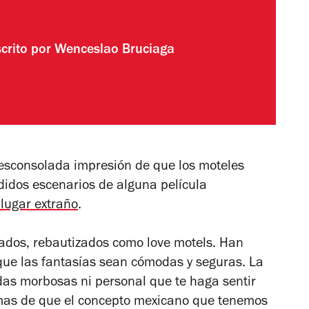
crito por
Wenceslao Bruciaga
desconsolada impresión de que los moteles
didos escenarios de alguna película
 lugar extraño
.
tados, rebautizados como
love motels
. Han
que las fantasías sean cómodas y seguras. La
das morbosas ni personal que te haga sentir
mas de que el concepto mexicano que tenemos