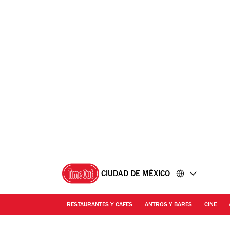
Ir
Ir
al
al
contenido
pie
de
página
CIUDAD DE MÉXICO
RESTAURANTES Y CAFES
ANTROS Y BARES
CINE