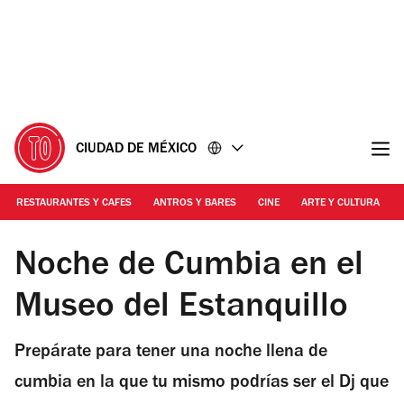
Ir
Ir
al
al
contenido
pie
de
página
CIUDAD DE MÉXICO
RESTAURANTES Y CAFES
ANTROS Y BARES
CINE
ARTE Y CULTURA
Foto: Cortesía Azucar Dance Studio | Imagen ilustrativa
Noche de Cumbia en el
Museo del Estanquillo
Prepárate para tener una noche llena de
cumbia en la que tu mismo podrías ser el Dj que