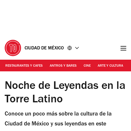
Ir
Ir
al
al
contenido
pie
de
página
CIUDAD DE MÉXICO
RESTAURANTES Y CAFES
ANTROS Y BARES
CINE
ARTE Y CULTURA
Foto: Cortesía
Noche de Leyendas en la
Torre Latino
Conoce un poco más sobre la cultura de la
Ciudad de México y sus leyendas en este