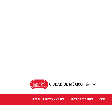
Ir
Ir
al
al
contenido
pie
de
página
CIUDAD DE MÉXICO
RESTAURANTES Y CAFES
ANTROS Y BARES
CINE