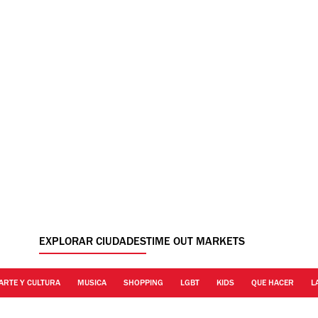
EXPLORAR CIUDADES
TIME OUT MARKETS
ARTE Y CULTURA
MUSICA
SHOPPING
LGBT
KIDS
QUE HACER
L