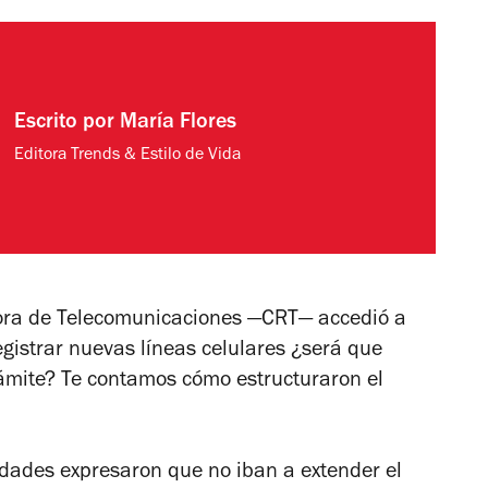
Escrito por
María Flores
Editora Trends & Estilo de Vida
dora de Telecomunicaciones —CRT— accedió a
gistrar nuevas líneas celulares ¿será que
rámite? Te contamos cómo estructuraron el
ades expresaron que no iban a extender el