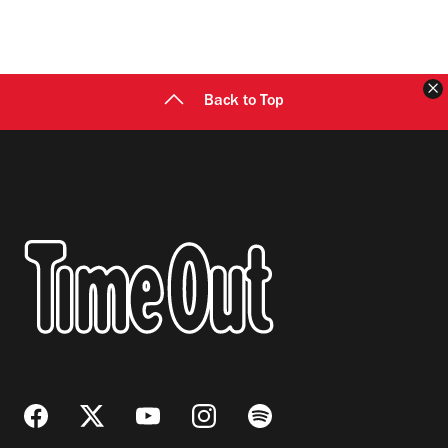
C
Back to Top