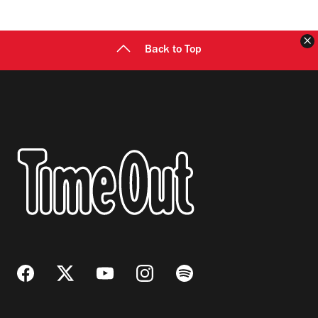
C
Back to Top