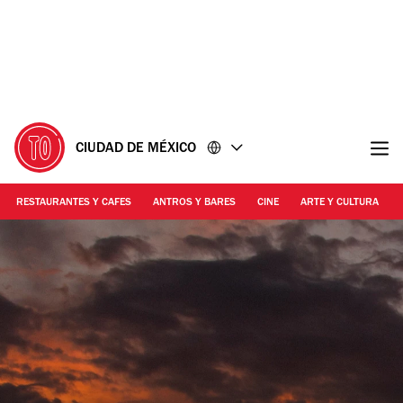
Ir
Ir
al
al
contenido
pie
de
página
CIUDAD DE MÉXICO
RESTAURANTES Y CAFES
ANTROS Y BARES
CINE
ARTE Y CULTURA