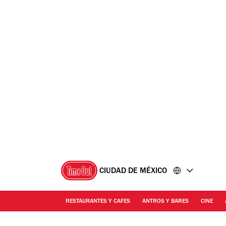
Ir
Ir
al
al
contenido
pie
de
página
CIUDAD DE MÉXICO
RESTAURANTES Y CAFES
ANTROS Y BARES
CINE