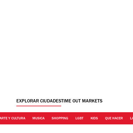
EXPLORAR CIUDADES
TIME OUT MARKETS
ARTE Y CULTURA
MUSICA
SHOPPING
LGBT
KIDS
QUE HACER
L