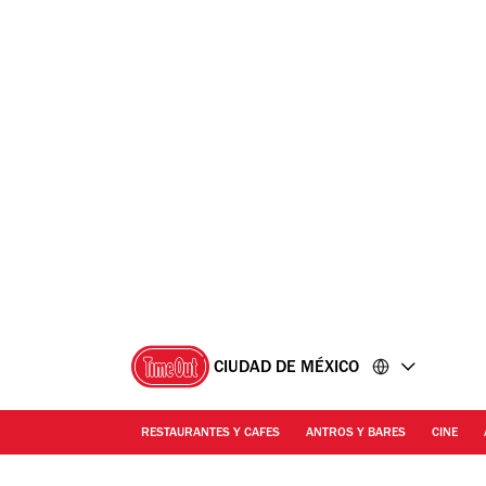
Ir
Ir
al
al
contenido
pie
de
página
CIUDAD DE MÉXICO
RESTAURANTES Y CAFES
ANTROS Y BARES
CINE