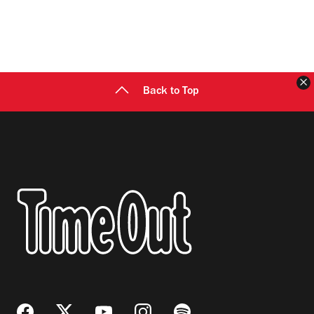
C
Back to Top