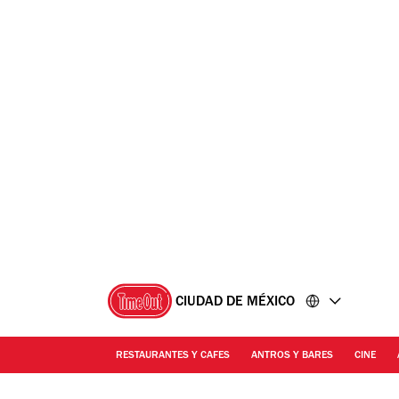
Ir
Ir
al
al
contenido
pie
de
página
CIUDAD DE MÉXICO
RESTAURANTES Y CAFES
ANTROS Y BARES
CINE