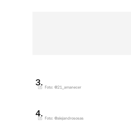
3.
Foto: @21_amanecer
4.
Foto: @alejandrososas