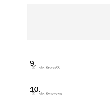
9.
Foto: @rocas06
10.
Foto: @oneweyns