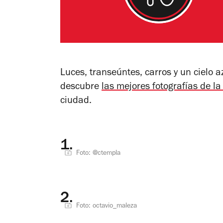
Luces, transeúntes, carros y un cielo 
descubre
las mejores fotografías de 
ciudad.
1.
Foto: @ctempla
2.
Foto: octavio_maleza