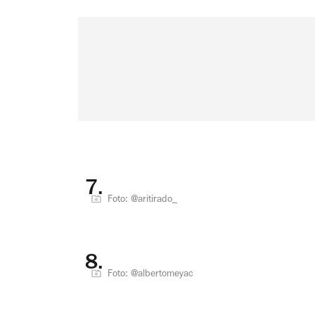
7.
Foto: @aritirado_
8.
Foto: @albertomeyac