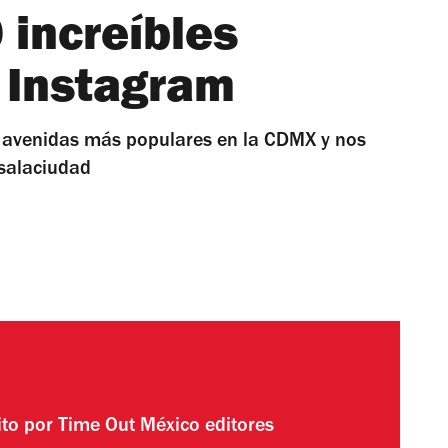
 increíbles
e Instagram
s avenidas más populares en la CDMX y nos
osalaciudad
ito por
Time Out México editores