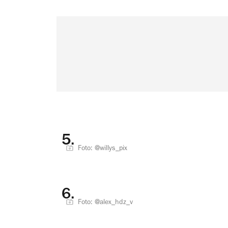
5.
Foto: @willys_pix
6.
Foto: @alex_hdz_v