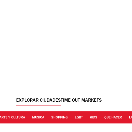
EXPLORAR CIUDADES
TIME OUT MARKETS
ARTE Y CULTURA
MUSICA
SHOPPING
LGBT
KIDS
QUE HACER
L