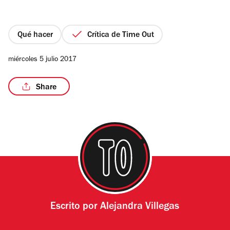
de
5
estrellas
Qué hacer
Crítica de Time Out
/7
miércoles 5 julio 2017
Share
Escrito por
Alejandra Villegas