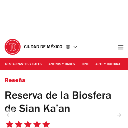
Ir
Ir
al
al
contenido
pie
de
página
CIUDAD DE MÉXICO
RESTAURANTES Y CAFES
ANTROS Y BARES
CINE
ARTE Y CULTURA
Foto: Alejandra Villegas
Reseña
Reserva de la Biosfera
de Sian Ka’an
5