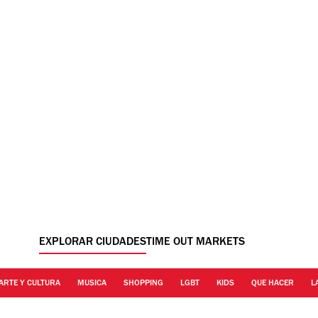
EXPLORAR CIUDADES
TIME OUT MARKETS
ARTE Y CULTURA
MUSICA
SHOPPING
LGBT
KIDS
QUE HACER
L