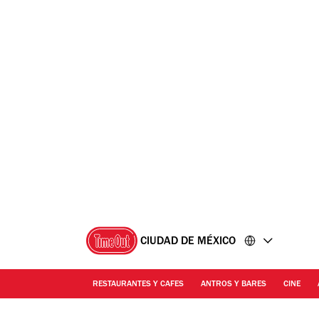
Ir
Ir
al
al
contenido
pie
de
página
CIUDAD DE MÉXICO
RESTAURANTES Y CAFES
ANTROS Y BARES
CINE