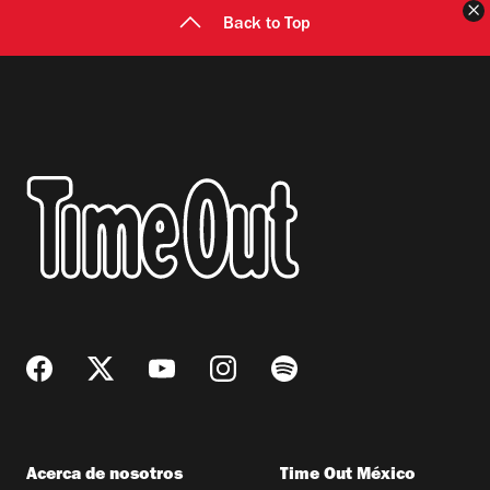
C
Back to Top
Acerca de nosotros
Time Out México