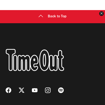
C
Back to Top