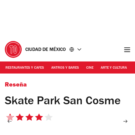
Ir
Ir
al
al
contenido
pie
de
página
CIUDAD DE MÉXICO
RESTAURANTES Y CAFES
ANTROS Y BARES
CINE
ARTE Y CULTURA
Foto: Alejandra Carbajal
Reseña
Skate Park San Cosme
4
de
5