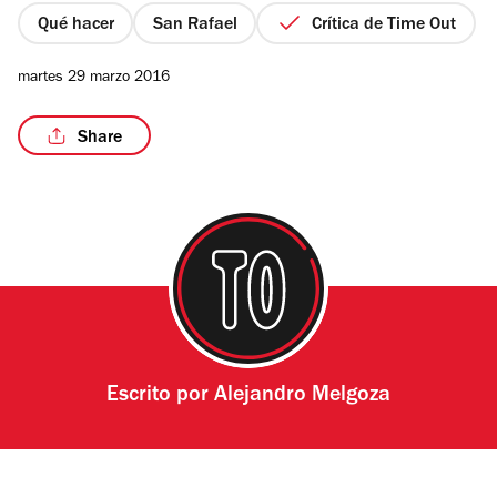
estrellas
Qué hacer
San Rafael
Crítica de Time Out
martes 29 marzo 2016
/2
Share
Escrito por
Alejandro Melgoza