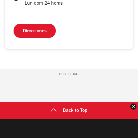
Lun-dom 24 horas
Direcciones
PUBLICIDAD
C
Back to Top