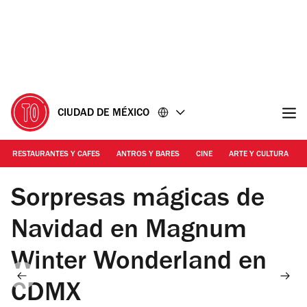
Ir
Ir
al
al
contenido
pie
de
página
CIUDAD DE MÉXICO
RESTAURANTES Y CAFES
ANTROS Y BARES
CINE
ARTE Y CULTURA
Foto: Raya
Sorpresas mágicas de
Navidad en Magnum
Winter Wonderland en
CDMX