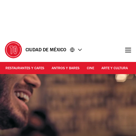
Ir
Ir
al
al
contenido
pie
de
página
CIUDAD DE MÉXICO
RESTAURANTES Y CAFES
ANTROS Y BARES
CINE
ARTE Y CULTURA