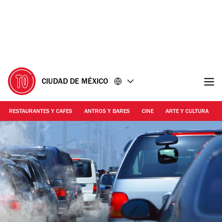
Ir
Ir
al
al
contenido
pie
de
página
CIUDAD DE MÉXICO
RESTAURANTES Y CAFES
ANTROS Y BARES
CINE
ARTE Y CULTURA