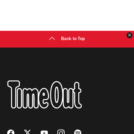
C
Back to Top