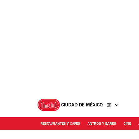
Ir
Ir
al
al
contenido
pie
de
página
CIUDAD DE MÉXICO
RESTAURANTES Y CAFES
ANTROS Y BARES
CINE