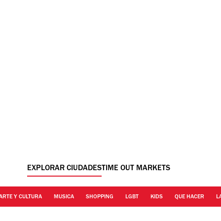
EXPLORAR CIUDADES
TIME OUT MARKETS
ARTE Y CULTURA
MUSICA
SHOPPING
LGBT
KIDS
QUE HACER
L