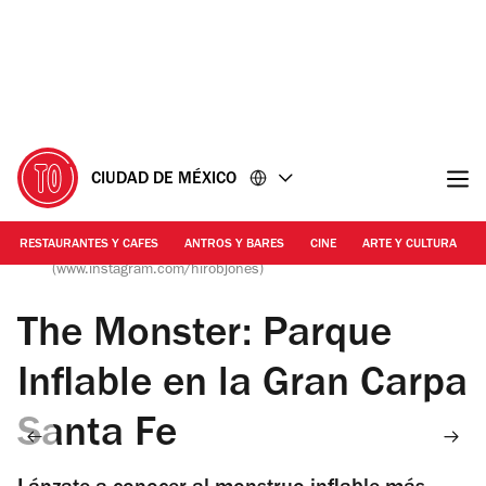
Ir
Ir
al
al
contenido
pie
de
página
CIUDAD DE MÉXICO
RESTAURANTES Y CAFES
ANTROS Y BARES
CINE
ARTE Y CULTURA
Foto: Cortesía The Monster | © Photography by Rob Jones
(www.instagram.com/hirobjones)
The Monster: Parque
Inflable en la Gran Carpa
Santa Fe