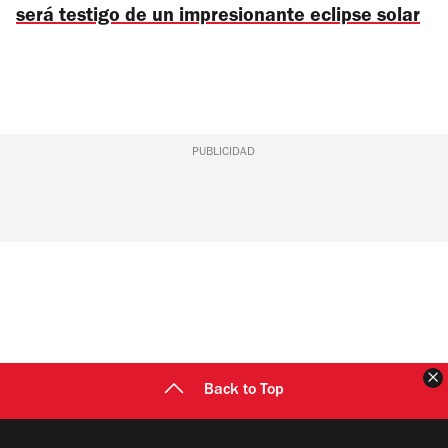
será testigo de un impresionante eclipse solar
PUBLICIDAD
C
Back to Top