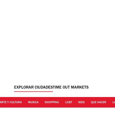
EXPLORAR CIUDADES
TIME OUT MARKETS
ARTE Y CULTURA
MUSICA
SHOPPING
LGBT
KIDS
QUE HACER
L