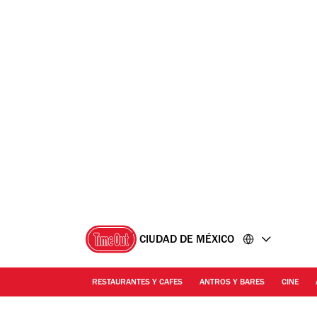
Ir
Ir
al
al
contenido
pie
de
página
CIUDAD DE MÉXICO
RESTAURANTES Y CAFES
ANTROS Y BARES
CINE