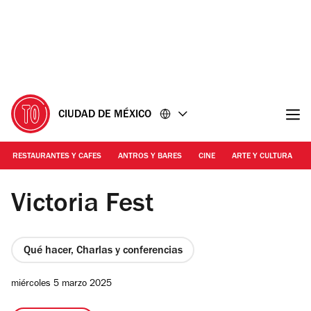
Ir
Ir
al
al
contenido
pie
de
página
CIUDAD DE MÉXICO
RESTAURANTES Y CAFES
ANTROS Y BARES
CINE
ARTE Y CULTURA
Foto: Cortesía Victoria Fest
Victoria Fest
Qué hacer, Charlas y conferencias
miércoles 5 marzo 2025