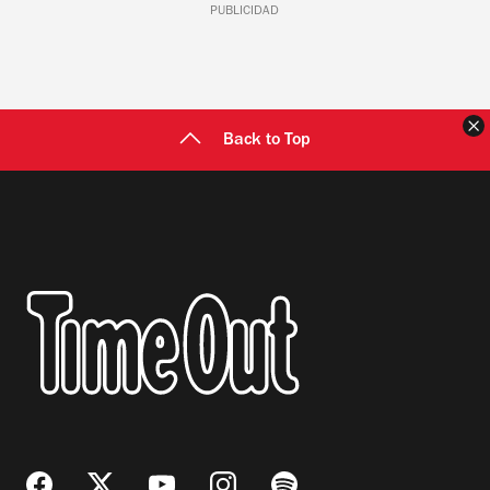
PUBLICIDAD
C
Back to Top