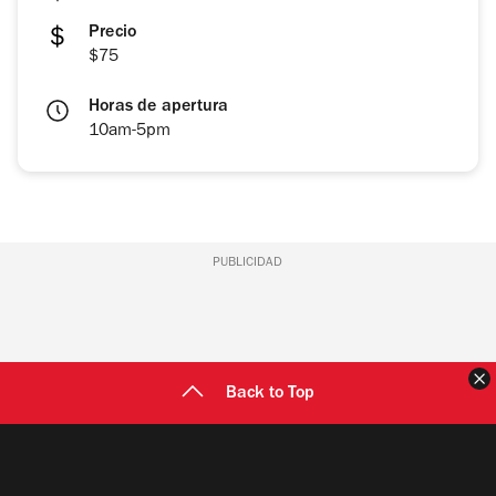
Precio
$75
Horas de apertura
10am-5pm
PUBLICIDAD
C
Back to Top