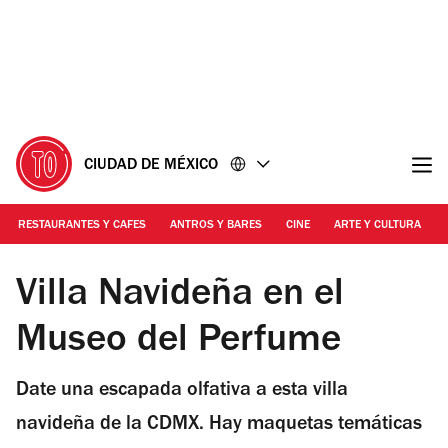
Ir
Ir
al
al
contenido
pie
de
página
CIUDAD DE MÉXICO
RESTAURANTES Y CAFES
ANTROS Y BARES
CINE
ARTE Y CULTURA
Foto: Cortesía Luis Romo Flickr | Imagen ilustrativa
Villa Navideña en el
Museo del Perfume
Date una escapada olfativa a esta villa
navideña de la CDMX. Hay maquetas temáticas