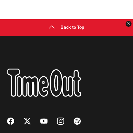
C
Back to Top