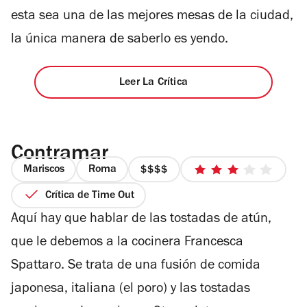
esta sea una de las mejores mesas de la ciudad,
la única manera de saberlo es yendo.
Leer La Crítica
Contramar
Mariscos
Roma
precio
3
4
de
Crítica de Time Out
de
5
Aquí hay que hablar de las tostadas de atún,
4
estrellas
que le debemos a la cocinera Francesca
Spattaro. Se trata de una fusión de comida
japonesa, italiana (el poro) y las tostadas