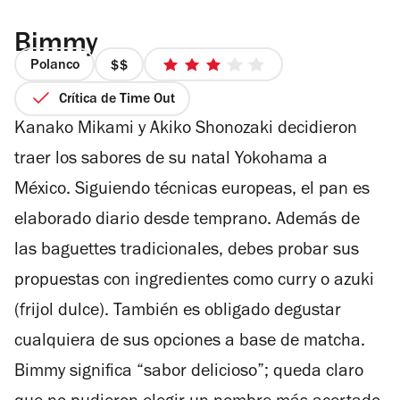
Bimmy
Polanco
precio
3
2
de
Crítica de Time Out
de
5
Kanako Mikami y Akiko Shonozaki decidieron
4
estrellas
traer los sabores de su natal Yokohama a
México. Siguiendo técnicas europeas, el pan es
elaborado diario desde temprano. Además de
las baguettes tradicionales, debes probar sus
propuestas con ingredientes como curry o azuki
(frijol dulce). También es obligado degustar
cualquiera de sus opciones a base de matcha.
Bimmy significa “sabor delicioso”; queda claro