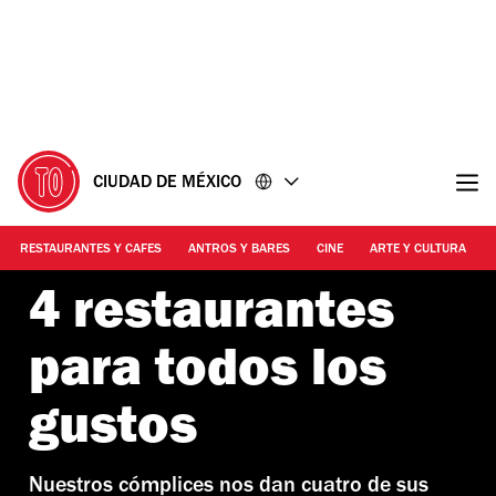
Ir
Ir
al
al
contenido
pie
de
página
CIUDAD DE MÉXICO
RESTAURANTES Y CAFES
ANTROS Y BARES
CINE
ARTE Y CULTURA
4 restaurantes
para todos los
gustos
Nuestros cómplices nos dan cuatro de sus