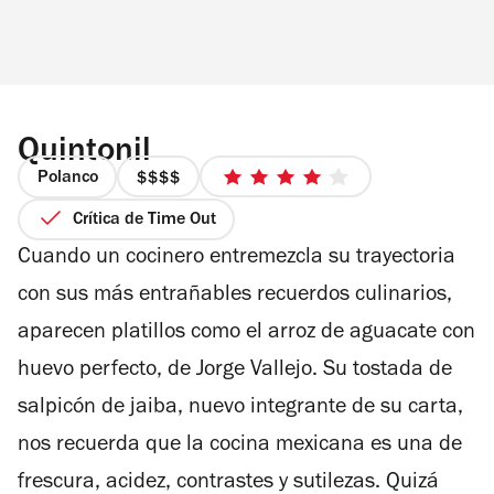
Quintonil
Polanco
precio
4
4
de
Crítica de Time Out
de
5
Cuando un cocinero entremezcla su trayectoria
4
estrellas
con sus más entrañables recuerdos culinarios,
aparecen platillos como el arroz de aguacate con
huevo perfecto, de Jorge Vallejo. Su tostada de
salpicón de jaiba, nuevo integrante de su carta,
nos recuerda que la cocina mexicana es una de
frescura, acidez, contrastes y sutilezas. Quizá