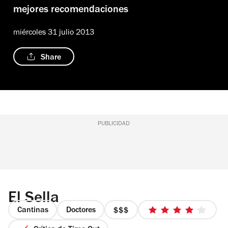
mejores recomendaciones
miércoles 31 julio 2013
Share
PUBLICIDAD
El Sella
Cantinas
Doctores
precio
4
3
de