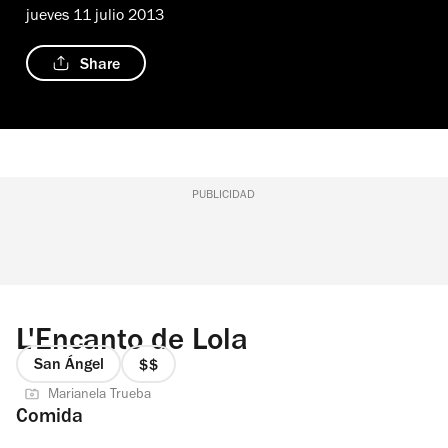
jueves 11 julio 2013
Share
PUBLICIDAD
L'Encanto de Lola
San Ángel
precio
Marianela Trueba
2
Comida
de
4