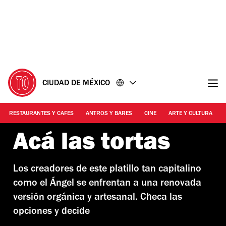
Ir
Ir
al
al
contenido
pie
de
página
CIUDAD DE MÉXICO
RESTAURANTES Y CAFES
ANTROS Y BARES
CINE
ARTE Y CULTURA
Acá las tortas
Los creadores de este platillo tan capitalino
como el Ángel se enfrentan a una renovada
versión orgánica y artesanal. Checa las
opciones y decide