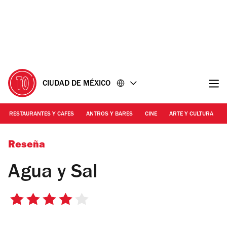
Ir
Ir
al
al
contenido
pie
de
página
CIUDAD DE MÉXICO
RESTAURANTES Y CAFES
ANTROS Y BARES
CINE
ARTE Y CULTURA
Facebook oficial Agua y Sal
Reseña
Agua y Sal
4
de