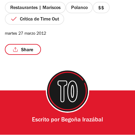
5
estrellas
Restaurantes | Mariscos
Polanco
precio
2
Crítica de Time Out
de
4
martes 27 marzo 2012
Share
Escrito por
Begoña Irazábal